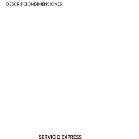
DESCRIPCIÓN
DIMENSIONES
MEDIDAS:
Alto: 105 cms.
Fondo: 85 cms.
SERVICIO EXPRESS