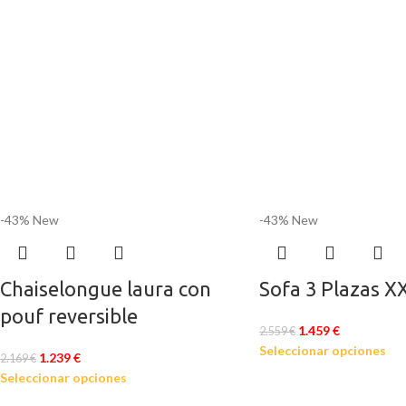
-43%
New
-43%
New
Chaiselongue laura con
Sofa 3 Plazas 
pouf reversible
1.459
€
2.559
€
Seleccionar opciones
1.239
€
2.169
€
Seleccionar opciones