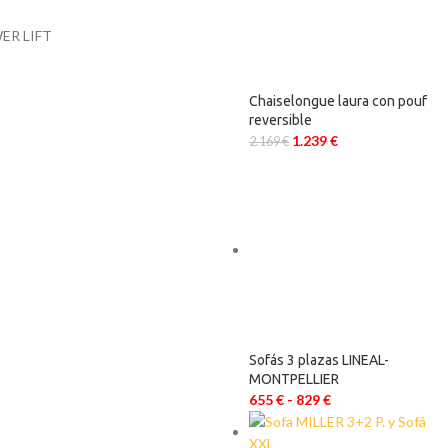
ER LIFT
Chaiselongue laura con pouf
reversible
1.239
€
2.169
€
Sofás 3 plazas LINEAL-
MONTPELLIER
655
€
-
829
€