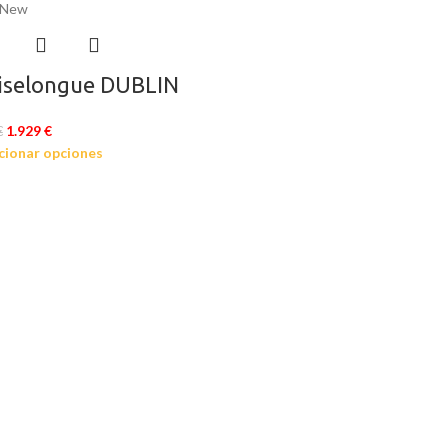
New
iselongue DUBLIN
1.929
€
€
cionar opciones