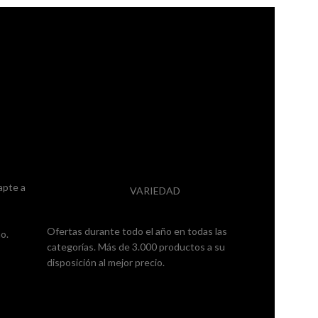
apte a
VARIEDAD
Ofertas durante todo el año en todas las
o.
categorías. Más de 3.000 productos a su
disposición al mejor precio.