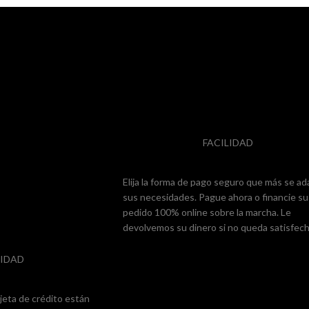
FACILIDAD
Elija la forma de pago seguro que más se ad
sus necesidades. Pague ahora o financie su
pedido 100% online sobre la marcha. Le
devolvemos su dinero si no queda satisfech
IDAD
jeta de crédito están