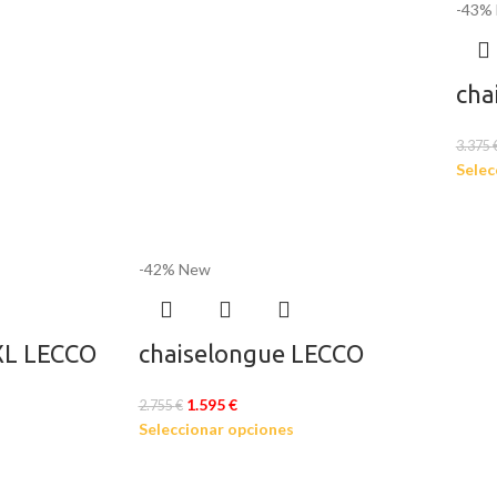
-43%
cha
3.375
Selec
-42%
New
XXL LECCO
chaiselongue LECCO
1.595
€
2.755
€
Seleccionar opciones