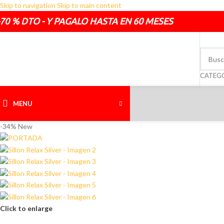
Skip to navigation
Skip to main content
TELEFONO DE CONTACTO :
O SI LO PREFIERES :
70 % DTO - Y PAGALO HASTA EN 60 MESES
692.681.319
administracion@sofasde.
CATEG
MENU
-34%
New
Click to enlarge