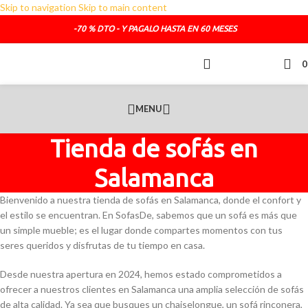
Skip to navigation
Skip to main content
TELEFONO DE CONTACTO :
692.681.319
-70 % DTO - Y PAGALO HASTA EN 60 MESES
O SI LO PREFIERES :
administracion@sofasde.com
MENU
Tienda de sofás en
Salamanca
Bienvenido a nuestra tienda de sofás en Salamanca, donde el confort y
el estilo se encuentran. En SofasDe, sabemos que un sofá es más que
un simple mueble; es el lugar donde compartes momentos con tus
seres queridos y disfrutas de tu tiempo en casa.
Desde nuestra apertura en 2024, hemos estado comprometidos a
ofrecer a nuestros clientes en Salamanca una amplia selección de sofás
de alta calidad. Ya sea que busques un chaiselongue, un sofá rinconera,