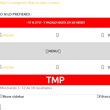
Skip to navigation
Skip to main content
TELEFONO DE CONTACTO :
692.681.319
O SI LO PREFIERES :
administracion@sofasde.com
-70 % DTO - Y PAGALO HASTA EN 60 MESES
MENU
TMP
Mostrando 1–12 de 18 resultados
Show sidebar
Filters