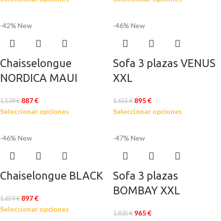
-42%
New
-46%
New
Chaisselongue
Sofa 3 plazas VENUS
NORDICA MAUI
XXL
887
€
895
€
1.539
€
1.655
€
Seleccionar opciones
Seleccionar opciones
-46%
New
-47%
New
Chaiselongue BLACK
Sofa 3 plazas
BOMBAY XXL
897
€
1.659
€
Seleccionar opciones
965
€
1.835
€