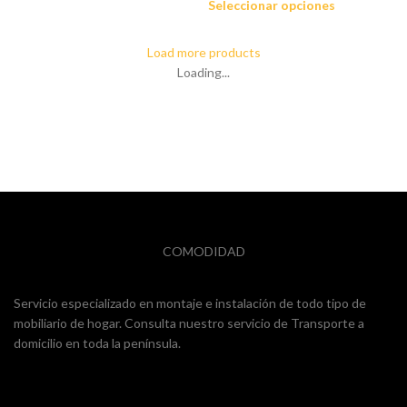
Seleccionar opciones
Load more products
Loading...
COMODIDAD
Servicio especializado en montaje e instalación de todo tipo de
mobiliario de hogar. Consulta nuestro servicio de Transporte a
domicilio en toda la península.