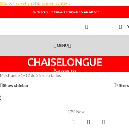
Skip to navigation
Skip to main content
TELEFONO DE CONTACTO :
692.681.319
-70 % DTO - Y PAGALO HASTA EN 60 MESES
O SI LO PREFIERES :
administracion@sofasde.com
MENU
CHAISELONGUE
Categories
Mostrando 1–12 de 35 resultados
Show sidebar
Filters
-47%
New