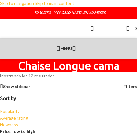
Skip to navigation
Skip to main content
TELEFONO DE CONTACTO :
692.681.319
-70 % DTO - Y PAGALO HASTA EN 60 MESES
O SI LO PREFIERES :
administracion@sofasde.com
MENU
Chaise Longue cama
Mostrando los 12 resultados
Show sidebar
Filters
Sort by
Popularity
Average rating
Newness
Price: low to high