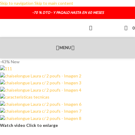
Skip to navigation
Skip to main content
TELEFONO DE CONTACTO :
692.681.319
-70 % DTO - Y PAGALO HASTA EN 60 MESES
O SI LO PREFIERES :
administracion@sofasde.com
MENU
-43%
New
Watch video
Click to enlarge