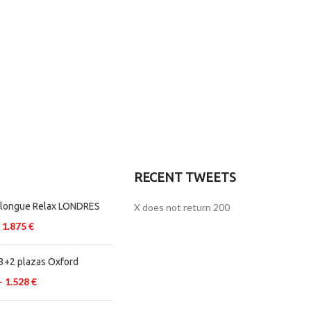
ANDERSEN
MARION
SIDE
TABLE
Tempus a
RECENT TWEETS
justo lobortis
dis,
elongue Relax LONDRES
X does not return 200
suspend
1.875
€
porta antere.
3+2 plazas Oxford
-
1.528
€