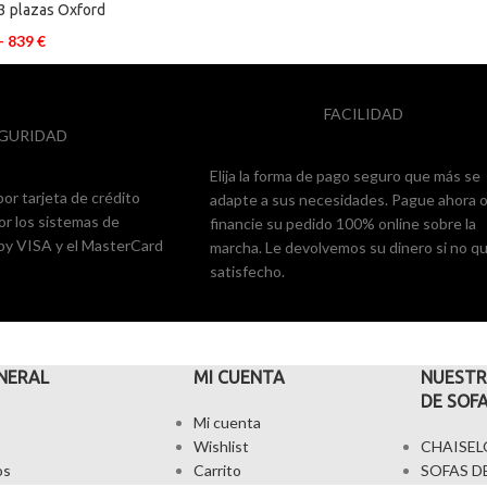
3 plazas Oxford
-
839
€
FACILIDAD
GURIDAD
Elija la forma de pago seguro que más se
or tarjeta de crédito
adapte a sus necesidades. Pague ahora 
or los sistemas de
financie su pedido 100% online sobre la
 by VISA y el MasterCard
marcha. Le devolvemos su dinero si no q
satisfecho.
NERAL
MI CUENTA
NUESTR
DE SOF
Mi cuenta
Wishlist
CHAISE
os
Carrito
SOFAS D