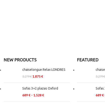
FOSCARINI
TOLOMEO
FLOOR
LAMP
Ut noner velit
NEW PRODUCTS
FEATURED
praesent
sagit,
chaiselongue Relax LONDRES
chais
parturient
1.875
€
3.279
€
3.279
€
vestibulum.
Sofas 3+2 plazas Oxford
Sofas 
689
€
-
1.528
€
689
€