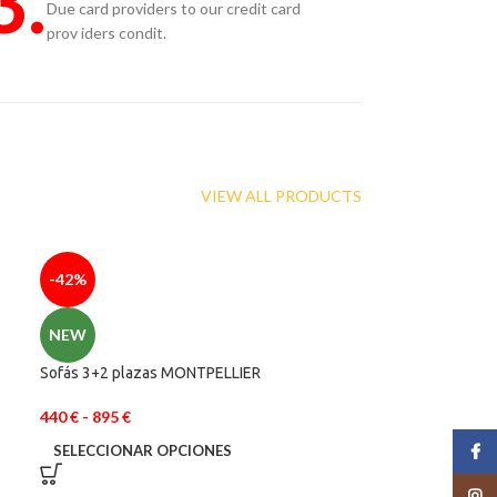
3.
Due card providers to our credit card
prov iders condit.
VIEW ALL PRODUCTS
-42%
NEW
Sofás 3+2 plazas MONTPELLIER
440
€
-
895
€
SELECCIONAR OPCIONES
Face
Insta