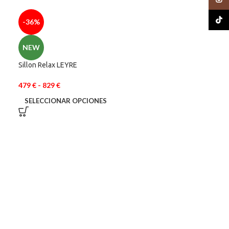
TikTo
-36%
NEW
Sillon Relax LEYRE
479
€
-
829
€
SELECCIONAR OPCIONES