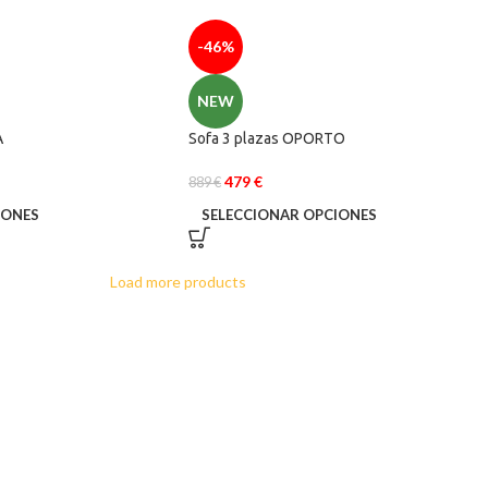
-46%
NEW
A
Sofa 3 plazas OPORTO
479
€
889
€
IONES
SELECCIONAR OPCIONES
Load more products