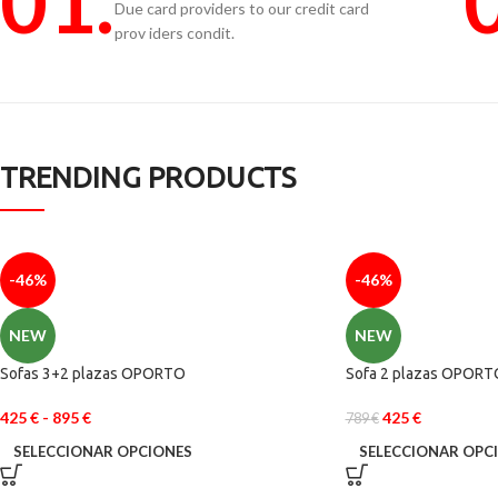
01.
Due card providers to our credit card
prov iders condit.
TRENDING PRODUCTS
-46%
-46%
NEW
NEW
Sofas 3+2 plazas OPORTO
Sofa 2 plazas OPORT
425
€
-
895
€
425
€
789
€
SELECCIONAR OPCIONES
SELECCIONAR OPC