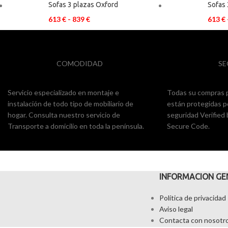
Sofas 3 plazas Oxford
Sofas 
613
€
-
839
€
613
€
COMODIDAD
SE
Servicio especializado en montaje e
Todas su compras p
instalación de todo tipo de mobiliario de
están protegidas p
hogar. Consulta nuestro servicio de
seguridad Verified
Transporte a domicilio en toda la península.
Secure Code.
INFORMACION GE
Política de privacidad
Aviso legal
Contacta con nosotr