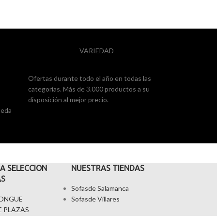
VARIEDAD
Ofertas durante todo el año en todas las
o
categorías. Más de 3.000 productos a su
disposición al mejor precio.
ueda
A SELECCION
NUESTRAS TIENDAS
AS
Sofasde Salamanca
LONGUE
Sofasde Villares
E PLAZAS