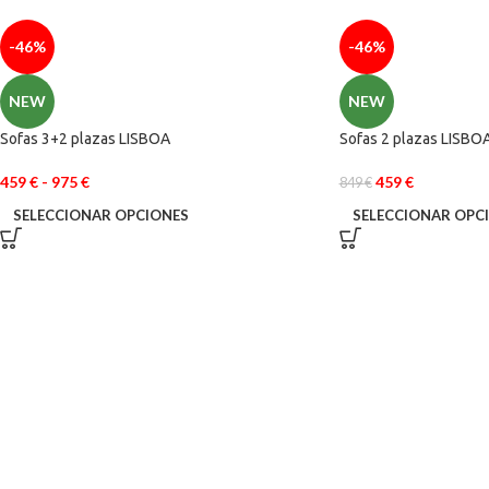
-46%
-46%
NEW
NEW
Sofas 3+2 plazas LISBOA
Sofas 2 plazas LISBO
459
€
-
975
€
459
€
849
€
SELECCIONAR OPCIONES
SELECCIONAR OPC