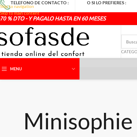
TELEFONO DE CONTACTO :
O SI LO PREFIERES :
Skip to navigation
692.681.319
administracion@sofasde.
Skip to main content
70 % DTO - Y PAGALO HASTA EN 60 MESES
CATEGO
MENU
Minisophie 