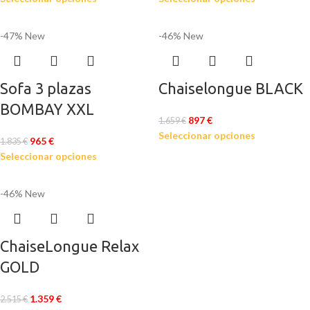
-47%
New
-46%
New
Sofa 3 plazas
Chaiselongue BLACK
BOMBAY XXL
897
€
1.659
€
Seleccionar opciones
965
€
1.835
€
Seleccionar opciones
-46%
New
ChaiseLongue Relax
GOLD
1.359
€
2.515
€