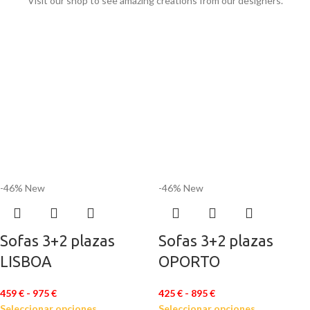
Visit our shop to see amazing creations from our designers.
-46%
New
-46%
New
Sofas 3+2 plazas
Sofas 3+2 plazas
LISBOA
OPORTO
459
€
-
975
€
425
€
-
895
€
Seleccionar opciones
Seleccionar opciones