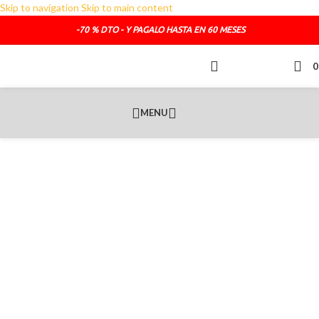
Skip to navigation
Skip to main content
TELEFONO DE CONTACTO :
692.681.319
-70 % DTO - Y PAGALO HASTA EN 60 MESES
O SI LO PREFIERES :
administracion@sofasde.com
MENU