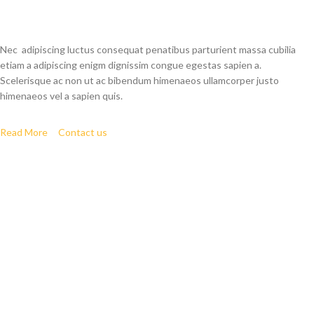
ABOUT OUR WOODMART STORE
Nec adipiscing luctus consequat penatibus parturient massa cubilia
etiam a adipiscing enigm dignissim congue egestas sapien a.
Scelerisque ac non ut ac bibendum himenaeos ullamcorper justo
himenaeos vel a sapien quis.
Read More
Contact us