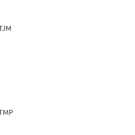
TJM
TMP