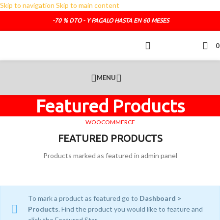
Skip to navigation
Skip to main content
TELEFONO DE CONTACTO :
692.681.319
-70 % DTO - Y PAGALO HASTA EN 60 MESES
O SI LO PREFIERES :
administracion@sofasde.com
MENU
Featured Products
WOOCOMMERCE
FEATURED PRODUCTS
Products marked as featured in admin panel
To mark a product as featured go to
Dashboard >
Products
. Find the product you would like to feature and
click the Featured Star.